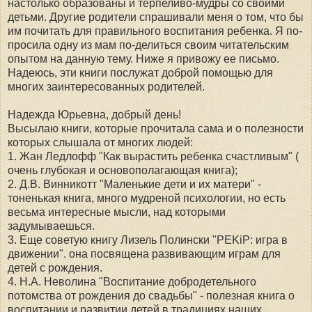
настолько образованы и терпеливо-мудры со своими
детьми. Другие родители спрашивали меня о том, что бы
им почитать для правильного воспитания ребенка. Я по-
просила одну из мам по-делиться своим читательским
опытом на данную тему. Ниже я привожу ее письмо.
Надеюсь, эти книги послужат доброй помощью для
многих заинтересованных родителей.
Надежда Юрьевна, добрый день!
Высылаю
книг
и, которые прочитала сама и о полезности
которых слышала от многих людей:
1. Жан Ледлофф "Как вырастить ребенка счастливым" (
очень глубокая и основополагающая
книг
а);
2. Д.В. Винникотт "Маленькие дети и их матери" -
тоненькая
книг
а, много мудреной психологии, но есть
весьма интересные мысли, над которыми
задумываешься.
3. Еще советую
книг
у Лизель Полински "PEKiP: игра в
движении". она посвящена развивающим играм
для
детей с рождения.
4. Н.А. Неволина "Воспитание добродетельного
потомства от рождения до свадьбы" - полезная
книг
а о
воспитании и развитии детей в традициях наших