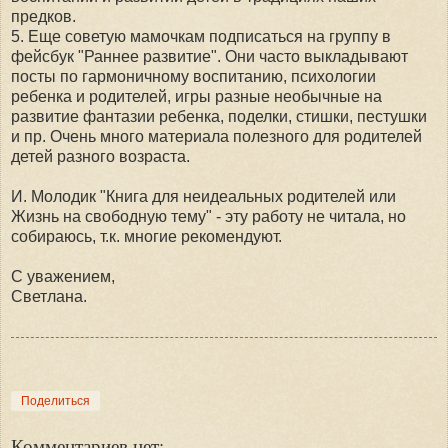
предков.
5. Еще советую мамочкам подписаться на группу в
фейсбук "Раннее развитие". Они часто выкладывают
посты по гармоничному воспитанию, психологии
ребенка и
родителей
, игры разные необычные на
развитие фантазии ребенка, поделки, стишки, пестушки
и пр. Очень много материала полезного
для
родителей
детей разного возраста.
И. Молодик "
Книг
а
для
неидеальных
родителей
или
Жизнь на свободную тему" - эту работу не читала, но
собираюсь, т.к. многие рекомендуют.
С уважением,
Светлана.
Поделиться
Комментариев нет: